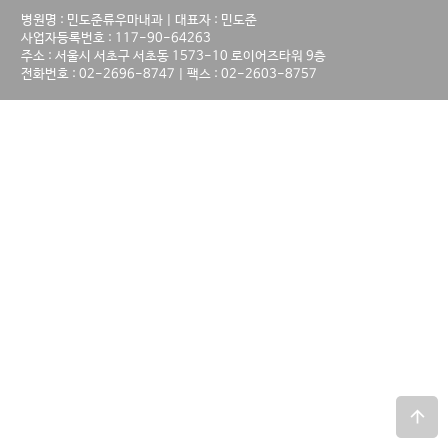
병원명 : 민도준류우마내과 | 대표자 : 민도준
사업자등록번호 : 117-90-64263
주소 : 서울시 서초구 서초동 1573-10 로이어즈타워 9층
전화번호 : 02-2696-8747 | 팩스 : 02-2603-8757
